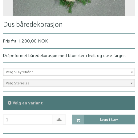
Dus båredekorasjon
1.200,00 NOK
Pris fra
Dråpeformet båredekorasjon med blomster i hvitt og duse farger.
Velg Sløyfebånd
Velg Størrelse
Velg en variant
stk.
Legg i kurv